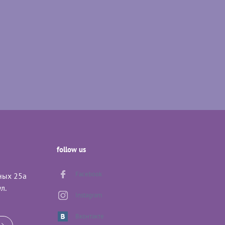
follow us
Facebook
еных 25а
л.
Instagram
Вконтакте