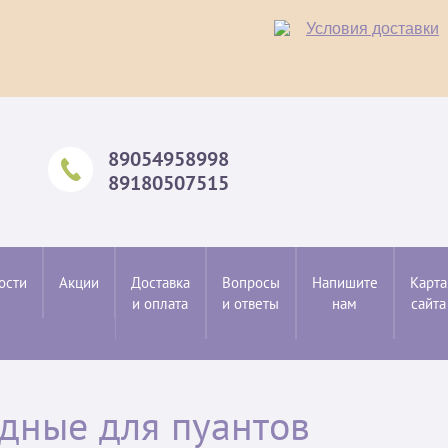
Условия доставки
89054958998
89180507515
ости
Акции
Доставка
Вопросы
Напишите
Карта
и оплата
и ответы
нам
сайта
дные для пуантов